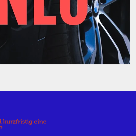
 kurzfristig eine
g?