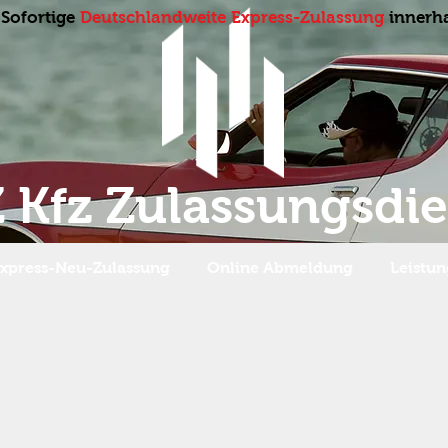
Sofortige
Deutschlandweite Express-Zulassung
innerh
 Kfz Zulassungsdie
Express-Neu-Zulassung
Online Abmeldung
Leistu