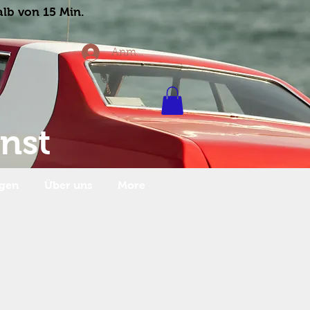
alb von 15 Min.
Anmelden
nst
ngen
Über uns
More