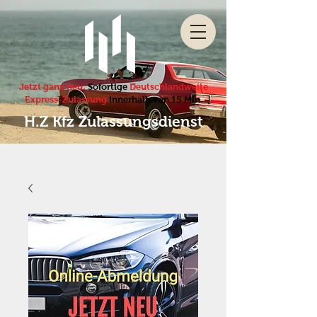
Jetzt ganz neu:
Sofortige
Deutschlandweite
Express-Zulassung
innerhalb von 15 Min.
H.Z Kfz Zulassungsdienst