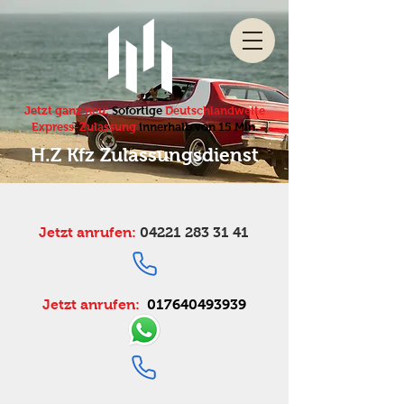
Jetzt ganz neu:
Sofortige
Deutschlandweite
Express-Zulassung
innerhalb von 15 Min.
H.Z Kfz Zulassungsdienst
Jetzt anrufen:
04221 283 31 41
Jetzt anrufen:
017640493939